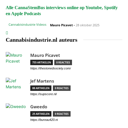
Alle CannaStemBus interviews online op Youtube, Spotify
en Apple Podcasts
Cannabisindustrie Videos
Mauro Picavet
-
28 oktober 2025
Cannabisindustrie.nl auteurs
Mauro Picavet
755 ARTIKELEN
0 REACTIES
https://thestonedsociety.com/
Jef Martens
88 ARTIKELEN
0 REACTIES
https://supscore.nl/
Gweedo
25 ARTIKELEN
0 REACTIES
https://bureau420.nl