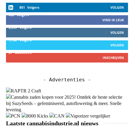
851
Volgers
VOLGEN
458
Volgers
VIND IK LEUK
2,559
Volgers
VOLGEN
1,152
Volgers
VOLGEN
27
Abbonees
INSCHRIJVEN
- Advertenties -
Laatste cannabisindustrie.nl nieuws