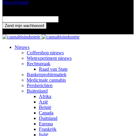
Privacybeleid
Wachtwoord herstellen
Verander je wachtwoord
uw email adres
Een wachtwoord wordt naar je gemaild.
Nieuws
Coffeeshop nieuws
Wietexperiment nieuws
Rechtspraak
Raad van State
Bankenproblematiek
Medicinale cannabis
Persberichten
Buitenland
Afrika
Azië
België
Canada
Duitsland
Europa
Frankrijk
Italië