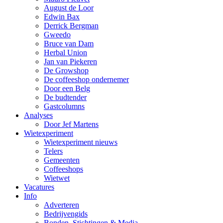
August de Loor
Edwin Bax
Derrick Bergman
Gweedo
Bruce van Dam
Herbal Union
Jan van Piekeren
De Growshop
De coffeeshop ondernemer
Door een Belg
De budtender
Gastcolumns
Analyses
Door Jef Martens
Wietexperiment
Wietexperiment nieuws
Telers
Gemeenten
Coffeeshops
Wietwet
Vacatures
Info
Adverteren
Bedrijvengids
Bonden, Stichtingen & Media