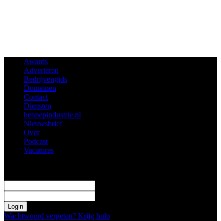
Awards
Adverteren
Bedrijvengids
Domeinen
Contact
Diensten
hennepindustrie.nl
Nieuwsbrief
Over
Podcast
Vacatures
Log in
Welkom! Log in je profiel
uw gebruikersnaam
uw wachtwoord
Wachtwoord vergeten? Krijg hulp