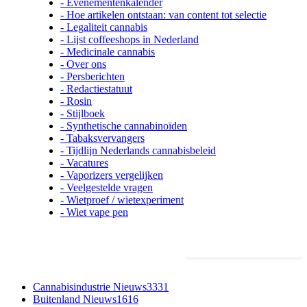
- Evenementenkalender
- Hoe artikelen ontstaan: van content tot selectie
- Legaliteit cannabis
- Lijst coffeeshops in Nederland
- Medicinale cannabis
- Over ons
- Persberichten
- Redactiestatuut
- Rosin
- Stijlboek
- Synthetische cannabinoïden
- Tabaksvervangers
- Tijdlijn Nederlands cannabisbeleid
- Vacatures
- Vaporizers vergelijken
- Veelgestelde vragen
- Wietproef / wietexperiment
- Wiet vape pen
Meest populaire categorieën
Cannabisindustrie Nieuws
3331
Buitenland Nieuws
1616