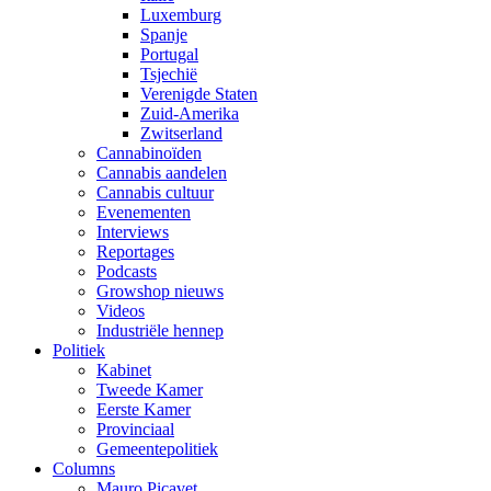
Luxemburg
Spanje
Portugal
Tsjechië
Verenigde Staten
Zuid-Amerika
Zwitserland
Cannabinoïden
Cannabis aandelen
Cannabis cultuur
Evenementen
Interviews
Reportages
Podcasts
Growshop nieuws
Videos
Industriële hennep
Politiek
Kabinet
Tweede Kamer
Eerste Kamer
Provinciaal
Gemeentepolitiek
Columns
Mauro Picavet