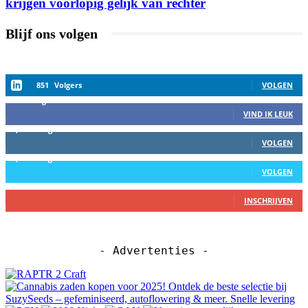
krijgen voorlopig gelijk van rechter
Blijf ons volgen
851
Volgers
VOLGEN
458
Volgers
VIND IK LEUK
2,559
Volgers
VOLGEN
1,152
Volgers
VOLGEN
27
Abbonees
INSCHRIJVEN
- Advertenties -