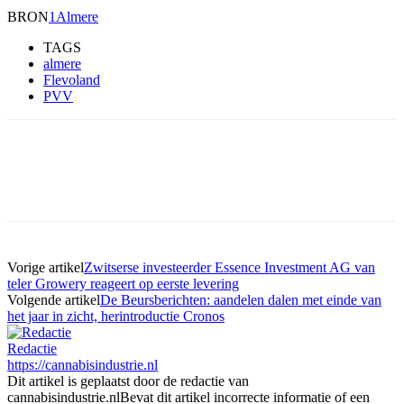
BRON
1Almere
TAGS
almere
Flevoland
PVV
Vorige artikel
Zwitserse investeerder Essence Investment AG van
teler Growery reageert op eerste levering
Volgende artikel
De Beursberichten: aandelen dalen met einde van
het jaar in zicht, herintroductie Cronos
Redactie
https://cannabisindustrie.nl
Dit artikel is geplaatst door de redactie van
cannabisindustrie.nlBevat dit artikel incorrecte informatie of een