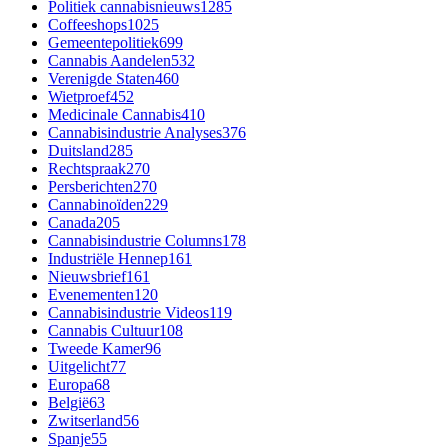
Politiek cannabisnieuws
1285
Coffeeshops
1025
Gemeentepolitiek
699
Cannabis Aandelen
532
Verenigde Staten
460
Wietproef
452
Medicinale Cannabis
410
Cannabisindustrie Analyses
376
Duitsland
285
Rechtspraak
270
Persberichten
270
Cannabinoïden
229
Canada
205
Cannabisindustrie Columns
178
Industriële Hennep
161
Nieuwsbrief
161
Evenementen
120
Cannabisindustrie Videos
119
Cannabis Cultuur
108
Tweede Kamer
96
Uitgelicht
77
Europa
68
België
63
Zwitserland
56
Spanje
55