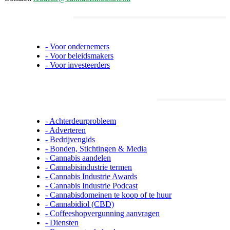
Informatie voor ondernemers, beleidsmakers en
investeerders
- Voor ondernemers
- Voor beleidsmakers
- Voor investeerders
Cannabisindustrie.nl informatie
- Achterdeurprobleem
- Adverteren
- Bedrijvengids
- Bonden, Stichtingen & Media
- Cannabis aandelen
- Cannabisindustrie termen
- Cannabis Industrie Awards
- Cannabis Industrie Podcast
- Cannabisdomeinen te koop of te huur
- Cannabidiol (CBD)
- Coffeeshopvergunning aanvragen
- Diensten