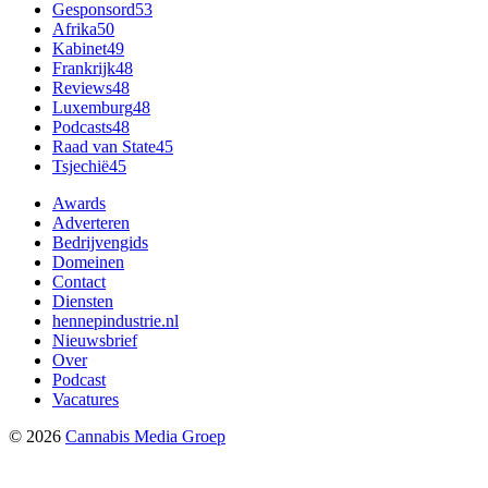
Gesponsord
53
Afrika
50
Kabinet
49
Frankrijk
48
Reviews
48
Luxemburg
48
Podcasts
48
Raad van State
45
Tsjechië
45
Awards
Adverteren
Bedrijvengids
Domeinen
Contact
Diensten
hennepindustrie.nl
Nieuwsbrief
Over
Podcast
Vacatures
©
2026
Cannabis Media Groep