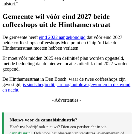
luistert.”
Gemeente wil vóór eind 2027 beide
coffeeshops uit de Hinthamerstraat
De gemeente heeft
eind 2022 aangekondigd
dat vóór eind 2027
beide coffeeshops coffeeshops Meetpoint en Chip ’n Dale de
Hinthamerstraat moeten hebben verlaten.
Er moet vóór midden 2025 een definitief plan worden opgesteld,
met de bedoeling dat de nieuwe locaties uiterlijk eind 2027 worden
geopend.
De Hinthamerstraat in Den Bosch, waar de twee coffeeshops zijn
gevestigd,
is sinds begin dit jaar nog autoluw geworden in de avond
en nacht
.
- Advertenties -
Nieuws voor de cannabisindustrie?
Heeft uw bedrijf ook nieuws? Dien een persbericht in via
cannabispr.nl
. Ook voor het plaatsen van vacatures, evenementen of