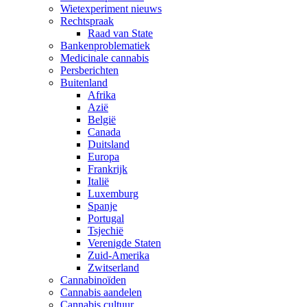
Wietexperiment nieuws
Rechtspraak
Raad van State
Bankenproblematiek
Medicinale cannabis
Persberichten
Buitenland
Afrika
Azië
België
Canada
Duitsland
Europa
Frankrijk
Italië
Luxemburg
Spanje
Portugal
Tsjechië
Verenigde Staten
Zuid-Amerika
Zwitserland
Cannabinoïden
Cannabis aandelen
Cannabis cultuur