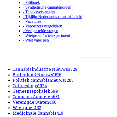
- Stijlboek
- Synthetische cannabinoïden
- Tabaksvervangers
- Tijdlijn Nederlands cannabisbeleid
- Vacatures
- Vaporizers vergelijken
- Veelgestelde vragen
- Wietproef / wietexperiment
- Wiet vape pen
Meest populaire categorieën
Cannabisindustrie Nieuws
3329
Buitenland Nieuws
1615
Politiek cannabisnieuws
1285
Coffeeshops
1024
Gemeentepolitiek
699
Cannabis Aandelen
531
Verenigde Staten
460
Wietproef
452
Medicinale Cannabis
410