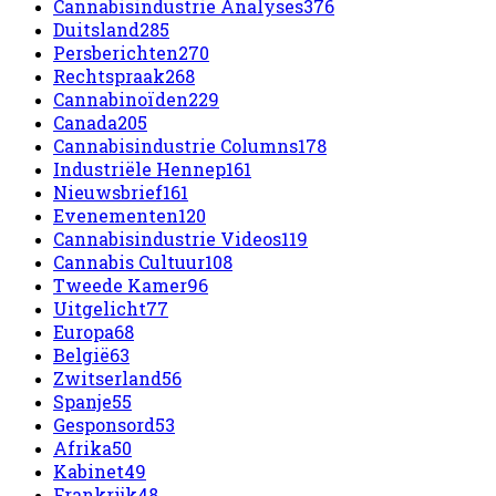
Cannabisindustrie Analyses
376
Duitsland
285
Persberichten
270
Rechtspraak
268
Cannabinoïden
229
Canada
205
Cannabisindustrie Columns
178
Industriële Hennep
161
Nieuwsbrief
161
Evenementen
120
Cannabisindustrie Videos
119
Cannabis Cultuur
108
Tweede Kamer
96
Uitgelicht
77
Europa
68
België
63
Zwitserland
56
Spanje
55
Gesponsord
53
Afrika
50
Kabinet
49
Frankrijk
48