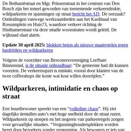
D
e Bethaniëstraat en Mgr. Prinsenstraat in het centrum van Den
Bosch zijn het toneel geworden van toenemende verkeersdrukte,
wildparkeren en spanningen op straat
bericht het AD
. De oorzaak?
Omleidingen vanwege werkzaamheden aan het Kardinaal van
Rossumplein en Huis73, waardoor verkeer richting de
Hinthamerstraat via deze smalle woonstraten wordt geleid. De
wijkraad slaat alarm.
Update 30 april 2025:
blokken beton als nieuwe maatregelen tegen
hardrijders en wildparkeren
Volgens de voorzitter van Bewonersvereniging Leefbare
Binnenstad,
is de situatie onhoudbaar
: “De gemeente had dit kunnen
voorzien. De verkeersopzet is mislukt, vooral door klanten van de
twee coffeeshops die koste wat kost willen doorrijden.”
Wildparkeren, intimidatie en chaos op
straat
Een buurtbewoner spreekt van een “
volledige chaos
”. Hij ziet
dagelijks tientallen auto’s met hoge snelheid door de straat razen.
Wildparkeren op stoepen en het negeren van parkeerregels zorgen
voor gevaarlijke situaties. “Vergunninghoudersplekken worden
bezet door bezoekers zonder vergunning. Als bewoners er iets van