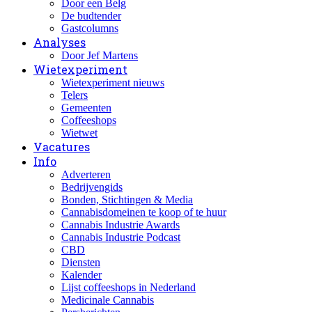
Door een Belg
De budtender
Gastcolumns
Analyses
Door Jef Martens
Wietexperiment
Wietexperiment nieuws
Telers
Gemeenten
Coffeeshops
Wietwet
Vacatures
Info
Adverteren
Bedrijvengids
Bonden, Stichtingen & Media
Cannabisdomeinen te koop of te huur
Cannabis Industrie Awards
Cannabis Industrie Podcast
CBD
Diensten
Kalender
Lijst coffeeshops in Nederland
Medicinale Cannabis