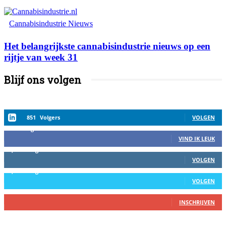
Cannabisindustrie Nieuws
Het belangrijkste cannabisindustrie nieuws op een
rijtje van week 31
Blijf ons volgen
851
Volgers
VOLGEN
458
Volgers
VIND IK LEUK
2,559
Volgers
VOLGEN
1,152
Volgers
VOLGEN
27
Abbonees
INSCHRIJVEN