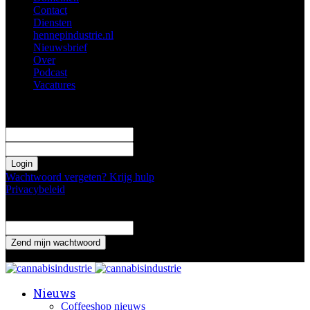
Contact
Diensten
hennepindustrie.nl
Nieuwsbrief
Over
Podcast
Vacatures
Log in
Welkom! Log in je profiel
uw gebruikersnaam
uw wachtwoord
Wachtwoord vergeten? Krijg hulp
Privacybeleid
Wachtwoord herstellen
Verander je wachtwoord
uw email adres
Een wachtwoord wordt naar je gemaild.
Nieuws
Coffeeshop nieuws