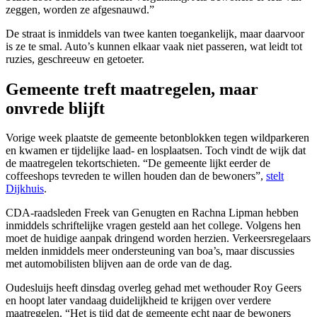
zeggen, worden ze afgesnauwd.”
De straat is inmiddels van twee kanten toegankelijk, maar daarvoor
is ze te smal. Auto’s kunnen elkaar vaak niet passeren, wat leidt tot
ruzies, geschreeuw en getoeter.
Gemeente treft maatregelen, maar
onvrede blijft
Vorige week plaatste de gemeente betonblokken tegen wildparkeren
en kwamen er tijdelijke laad- en losplaatsen. Toch vindt de wijk dat
de maatregelen tekortschieten. “De gemeente lijkt eerder de
coffeeshops tevreden te willen houden dan de bewoners”,
stelt
Dijkhuis
.
CDA-raadsleden Freek van Genugten en Rachna Lipman hebben
inmiddels schriftelijke vragen gesteld aan het college. Volgens hen
moet de huidige aanpak dringend worden herzien. Verkeersregelaars
melden inmiddels meer ondersteuning van boa’s, maar discussies
met automobilisten blijven aan de orde van de dag.
Oudesluijs heeft dinsdag overleg gehad met wethouder Roy Geers
en hoopt later vandaag duidelijkheid te krijgen over verdere
maatregelen. “Het is tijd dat de gemeente echt naar de bewoners