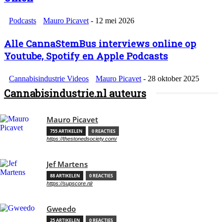
Podcasts
Mauro Picavet
-
12 mei 2026
Alle CannaStemBus interviews online op
Youtube, Spotify en Apple Podcasts
Cannabisindustrie Videos
Mauro Picavet
-
28 oktober 2025
Cannabisindustrie.nl auteurs
Mauro Picavet
755 ARTIKELEN
0 REACTIES
https://thestonedsociety.com/
Jef Martens
88 ARTIKELEN
0 REACTIES
https://supscore.nl/
Gweedo
25 ARTIKELEN
0 REACTIES