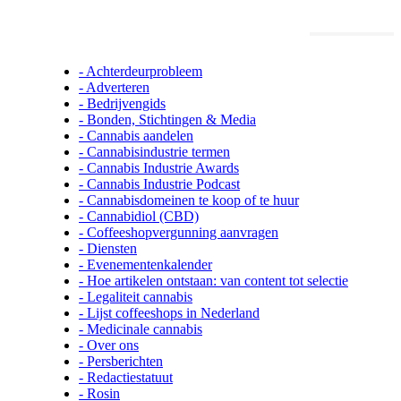
Cannabisindustrie.nl informatie
- Achterdeurprobleem
- Adverteren
- Bedrijvengids
- Bonden, Stichtingen & Media
- Cannabis aandelen
- Cannabisindustrie termen
- Cannabis Industrie Awards
- Cannabis Industrie Podcast
- Cannabisdomeinen te koop of te huur
- Cannabidiol (CBD)
- Coffeeshopvergunning aanvragen
- Diensten
- Evenementenkalender
- Hoe artikelen ontstaan: van content tot selectie
- Legaliteit cannabis
- Lijst coffeeshops in Nederland
- Medicinale cannabis
- Over ons
- Persberichten
- Redactiestatuut
- Rosin