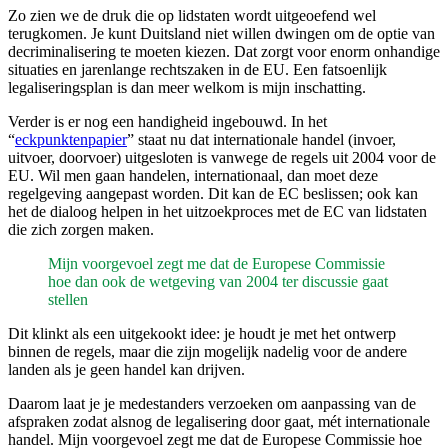
Zo zien we de druk die op lidstaten wordt uitgeoefend wel
terugkomen. Je kunt Duitsland niet willen dwingen om de optie van
decriminalisering te moeten kiezen. Dat zorgt voor enorm onhandige
situaties en jarenlange rechtszaken in de EU. Een fatsoenlijk
legaliseringsplan is dan meer welkom is mijn inschatting.
Verder is er nog een handigheid ingebouwd. In het
“
eckpunktenpapier
” staat nu dat internationale handel (invoer,
uitvoer, doorvoer) uitgesloten is vanwege de regels uit 2004 voor de
EU. Wil men gaan handelen, internationaal, dan moet deze
regelgeving aangepast worden. Dit kan de EC beslissen; ook kan
het de dialoog helpen in het uitzoekproces met de EC van lidstaten
die zich zorgen maken.
Mijn voorgevoel zegt me dat de Europese Commissie
hoe dan ook de wetgeving van 2004 ter discussie gaat
stellen
Dit klinkt als een uitgekookt idee: je houdt je met het ontwerp
binnen de regels, maar die zijn mogelijk nadelig voor de andere
landen als je geen handel kan drijven.
Daarom laat je je medestanders verzoeken om aanpassing van de
afspraken zodat alsnog de legalisering door gaat, mét internationale
handel. Mijn voorgevoel zegt me dat de Europese Commissie hoe