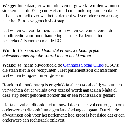
Wegge:
Inderdaad, er wordt niet verder gewerkt worden wanneer
stukken naar de EC gaan. Het zou daarna ook nog kunnen dat een
lidstaat struikelt over wat het parlement wil veranderen en alsnog
naar het Europese gerechtshof stapt.
Dat willen we voorkomen. Daarom willen we van te voren de
bandbreedte voor onderhandeling naar het Parlement toe
bespreken/afstemmen met de EC.
Wurth:
Er is ook denkbaar dat er nieuwe belangrijke
ontwikkelingen zijn die vooraf niet in beeld waren?
Wegge:
Ja, neem bijvoorbeeld de
Cannabis Social Clubs
(CSC’s),
die staan niet in de ‘eckpunten’. Het parlement zou dit misschien
wel willen terugzien in enige vorm.
Rondom dit onderwerp is er gelukkig al een voorbeeld; we kunnen
verwachten dat er weinig over gezegd wordt aangezien Malta al
deze stap heeft genomen zonder dat er een rechtszaak is gestart.
Lidstaten zullen dit ook niet uit onwil doen – het zal eerder gaan om
onderwerpen die ook hun eigen landsbelang aangaan. Dat zijn de
afwegingen ook voor het parlement; hoe groot is het risico dat er een
onderwerp een rechtszaak oplevert.