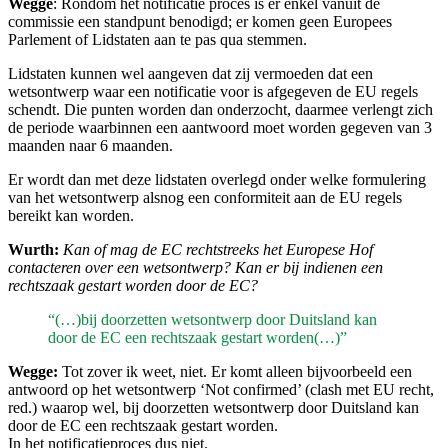
Wegge
: Rondom het notificatie proces is er enkel vanuit de
commissie een standpunt benodigd; er komen geen Europees
Parlement of Lidstaten aan te pas qua stemmen.
Lidstaten kunnen wel aangeven dat zij vermoeden dat een
wetsontwerp waar een notificatie voor is afgegeven de EU regels
schendt. Die punten worden dan onderzocht, daarmee verlengt zich
de periode waarbinnen een aantwoord moet worden gegeven van 3
maanden naar 6 maanden.
Er wordt dan met deze lidstaten overlegd onder welke formulering
van het wetsontwerp alsnog een conformiteit aan de EU regels
bereikt kan worden.
Wurth:
Kan of mag de EC rechtstreeks het Europese Hof
contacteren over een wetsontwerp? Kan er bij indienen een
rechtszaak gestart worden door de EC?
“(…)bij doorzetten wetsontwerp door Duitsland kan
door de EC een rechtszaak gestart worden(…)”
Wegge:
Tot zover ik weet, niet. Er komt alleen bijvoorbeeld een
antwoord op het wetsontwerp ‘Not confirmed’ (clash met EU recht,
red.) waarop wel, bij doorzetten wetsontwerp door Duitsland kan
door de EC een rechtszaak gestart worden.
In het notificatieproces dus niet.