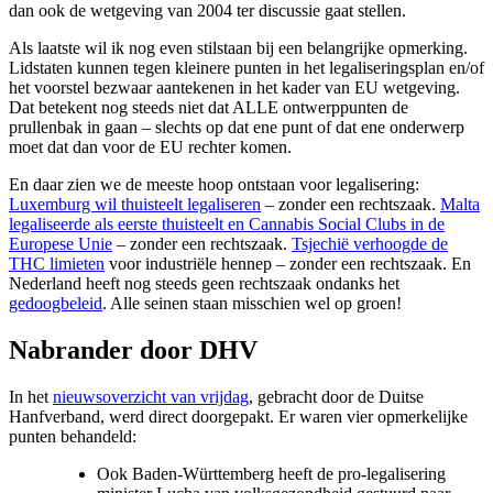
dan ook de wetgeving van 2004 ter discussie gaat stellen.
Als laatste wil ik nog even stilstaan bij een belangrijke opmerking.
Lidstaten kunnen tegen kleinere punten in het legaliseringsplan en/of
het voorstel bezwaar aantekenen in het kader van EU wetgeving.
Dat betekent nog steeds niet dat ALLE ontwerppunten de
prullenbak in gaan – slechts op dat ene punt of dat ene onderwerp
moet dat dan voor de EU rechter komen.
En daar zien we de meeste hoop ontstaan voor legalisering:
Luxemburg wil thuisteelt legaliseren
– zonder een rechtszaak.
Malta
legaliseerde als eerste thuisteelt en Cannabis Social Clubs in de
Europese Unie
– zonder een rechtszaak.
Tsjechië verhoogde de
THC limieten
voor industriële hennep – zonder een rechtszaak. En
Nederland heeft nog steeds geen rechtszaak ondanks het
gedoogbeleid
. Alle seinen staan misschien wel op groen!
Nabrander door DHV
In het
nieuwsoverzicht van vrijdag
, gebracht door de Duitse
Hanfverband, werd direct doorgepakt. Er waren vier opmerkelijke
punten behandeld:
Ook Baden-Württemberg heeft de pro-legalisering