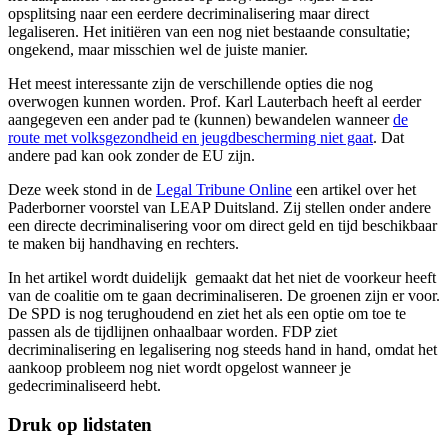
opsplitsing naar een eerdere decriminalisering maar direct
legaliseren. Het initiëren van een nog niet bestaande consultatie;
ongekend, maar misschien wel de juiste manier.
Het meest interessante zijn de verschillende opties die nog
overwogen kunnen worden. Prof. Karl Lauterbach heeft al eerder
aangegeven een ander pad te (kunnen) bewandelen wanneer
de
route met volksgezondheid en jeugdbescherming niet gaat
. Dat
andere pad kan ook zonder de EU zijn.
Deze week stond in de
Legal Tribune Online
een artikel over het
Paderborner voorstel van LEAP Duitsland. Zij stellen onder andere
een directe decriminalisering voor om direct geld en tijd beschikbaar
te maken bij handhaving en rechters.
In het artikel wordt duidelijk gemaakt dat het niet de voorkeur heeft
van de coalitie om te gaan decriminaliseren. De groenen zijn er voor.
De SPD is nog terughoudend en ziet het als een optie om toe te
passen als de tijdlijnen onhaalbaar worden. FDP ziet
decriminalisering en legalisering nog steeds hand in hand, omdat het
aankoop probleem nog niet wordt opgelost wanneer je
gedecriminaliseerd hebt.
Druk op lidstaten