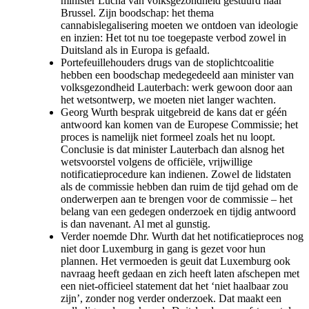
minister Lucha van volksgezondheid gestuurd naar
Brussel. Zijn boodschap: het thema
cannabislegalisering moeten we ontdoen van ideologie
en inzien: Het tot nu toe toegepaste verbod zowel in
Duitsland als in Europa is gefaald.
Portefeuillehouders drugs van de stoplichtcoalitie
hebben een boodschap medegedeeld aan minister van
volksgezondheid Lauterbach: werk gewoon door aan
het wetsontwerp, we moeten niet langer wachten.
Georg Wurth besprak uitgebreid de kans dat er géén
antwoord kan komen van de Europese Commissie; het
proces is namelijk niet formeel zoals het nu loopt.
Conclusie is dat minister Lauterbach dan alsnog het
wetsvoorstel volgens de officiële, vrijwillige
notificatieprocedure kan indienen. Zowel de lidstaten
als de commissie hebben dan ruim de tijd gehad om de
onderwerpen aan te brengen voor de commissie – het
belang van een gedegen onderzoek en tijdig antwoord
is dan navenant. Al met al gunstig.
Verder noemde Dhr. Wurth dat het notificatieproces nog
niet door Luxemburg in gang is gezet voor hun
plannen. Het vermoeden is geuit dat Luxemburg ook
navraag heeft gedaan en zich heeft laten afschepen met
een niet-officieel statement dat het ‘niet haalbaar zou
zijn’, zonder nog verder onderzoek. Dat maakt een