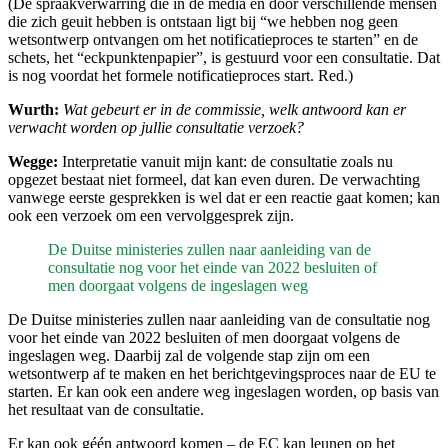
(De spraakverwarring die in de media en door verschillende mensen
die zich geuit hebben is ontstaan ligt bij “we hebben nog geen
wetsontwerp ontvangen om het notificatieproces te starten” en de
schets, het “eckpunktenpapier”, is gestuurd voor een consultatie. Dat
is nog voordat het formele notificatieproces start. Red.)
Wurth:
Wat gebeurt er in de commissie, welk antwoord kan er
verwacht worden op jullie consultatie verzoek?
Wegge:
Interpretatie vanuit mijn kant: de consultatie zoals nu
opgezet bestaat niet formeel, dat kan even duren. De verwachting
vanwege eerste gesprekken is wel dat er een reactie gaat komen; kan
ook een verzoek om een vervolggesprek zijn.
De Duitse ministeries zullen naar aanleiding van de
consultatie nog voor het einde van 2022 besluiten of
men doorgaat volgens de ingeslagen weg
De Duitse ministeries zullen naar aanleiding van de consultatie nog
voor het einde van 2022 besluiten of men doorgaat volgens de
ingeslagen weg. Daarbij zal de volgende stap zijn om een
wetsontwerp af te maken en het berichtgevingsproces naar de EU te
starten. Er kan ook een andere weg ingeslagen worden, op basis van
het resultaat van de consultatie.
Er kan ook géén antwoord komen – de EC kan leunen op het