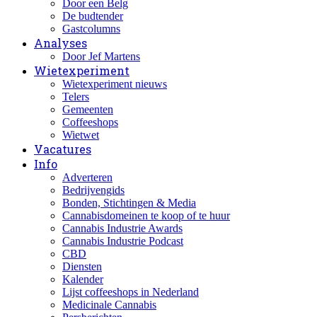
Door een Belg
De budtender
Gastcolumns
Analyses
Door Jef Martens
Wietexperiment
Wietexperiment nieuws
Telers
Gemeenten
Coffeeshops
Wietwet
Vacatures
Info
Adverteren
Bedrijvengids
Bonden, Stichtingen & Media
Cannabisdomeinen te koop of te huur
Cannabis Industrie Awards
Cannabis Industrie Podcast
CBD
Diensten
Kalender
Lijst coffeeshops in Nederland
Medicinale Cannabis