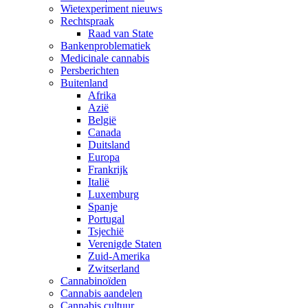
Wietexperiment nieuws
Rechtspraak
Raad van State
Bankenproblematiek
Medicinale cannabis
Persberichten
Buitenland
Afrika
Azië
België
Canada
Duitsland
Europa
Frankrijk
Italië
Luxemburg
Spanje
Portugal
Tsjechië
Verenigde Staten
Zuid-Amerika
Zwitserland
Cannabinoïden
Cannabis aandelen
Cannabis cultuur