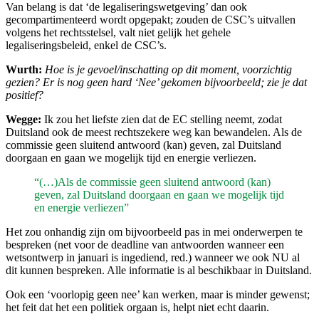
Van belang is dat ‘de legaliseringswetgeving’ dan ook
gecompartimenteerd wordt opgepakt; zouden de CSC’s uitvallen
volgens het rechtsstelsel, valt niet gelijk het gehele
legaliseringsbeleid, enkel de CSC’s.
Wurth:
Hoe is je gevoel/inschatting op dit moment, voorzichtig
gezien? Er is nog geen hard ‘Nee’ gekomen bijvoorbeeld; zie je dat
positief?
Wegge:
Ik zou het liefste zien dat de EC stelling neemt, zodat
Duitsland ook de meest rechtszekere weg kan bewandelen. Als de
commissie geen sluitend antwoord (kan) geven, zal Duitsland
doorgaan en gaan we mogelijk tijd en energie verliezen.
“(…)Als de commissie geen sluitend antwoord (kan)
geven, zal Duitsland doorgaan en gaan we mogelijk tijd
en energie verliezen”
Het zou onhandig zijn om bijvoorbeeld pas in mei onderwerpen te
bespreken (net voor de deadline van antwoorden wanneer een
wetsontwerp in januari is ingediend, red.) wanneer we ook NU al
dit kunnen bespreken. Alle informatie is al beschikbaar in Duitsland.
Ook een ‘voorlopig geen nee’ kan werken, maar is minder gewenst;
het feit dat het een politiek orgaan is, helpt niet echt daarin.