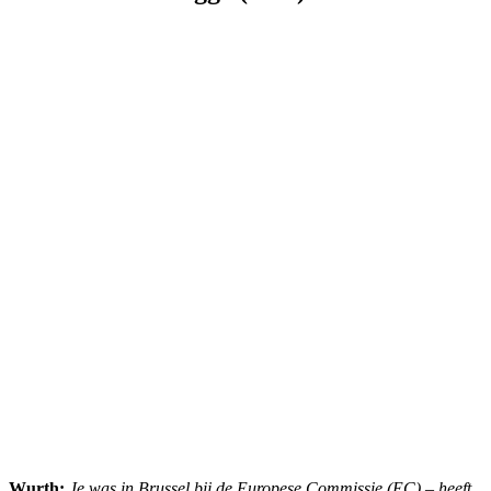
Wurth:
Je was in Brussel bij de Europese Commissie (EC) – heeft