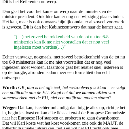
Dit is het Referenten ontwerp.
Dan gaat het voor het kamerontwerp naar de ministers en de
minister president. Ook hier kan er nog een wijziging plaatsvinden.
Het kan, maar is ook onwaarschijnlijk omdat er al zoveel voorwerk
is geweest. Dit is dan het Kabinetsontwerp dat naar de kamer gaat.
“(…)met zoveel betrokkenheid van de tot nu toe 6-8
ministeries kan ik me niet voorstellen dat er nog veel
ingelezen moet worden(…)”
Echter vanwege, nogmaals, met zoveel betrokkenheid van de tot nu
toe 6-8 ministeries kan ik me niet voorstellen dat er nog veel
ingelezen moet worden. Daardoor gaat het relatief snel, iedereen is
op de hoogte; afronden is dan meer een formaliteit dan echt
ontwerpen.
Wurth:
OK, dan is het officieel; het wetsontwerp is klaar – er volgt
een notificatie aan de EU. Klopt het dat we kunnen afzien van
samenwerken met de EU, niet een notificate moeten sturen?
Wegge:
Dat kan, is echter onhandig; dan tuig je alles op, richt je het
in, begin je alvast en kan elke lidstaat en/of de Europese Commissie
naar het Europese Hof stappen en proberen te gaan dwarsbomen.
Dat wil Karl koste wat het kost voorkomen (zie ook de MAUT, de
tolheffingssituatie uitspraken, red.) en wil het EU recht ook mee