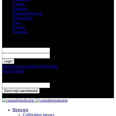
Contact
Diensten
hennepindustrie.nl
Nieuwsbrief
Over
Podcast
Vacatures
Log in
Welkom! Log in je profiel
uw gebruikersnaam
uw wachtwoord
Wachtwoord vergeten? Krijg hulp
Privacybeleid
Wachtwoord herstellen
Verander je wachtwoord
uw email adres
Een wachtwoord wordt naar je gemaild.
Nieuws
Coffeeshop nieuws