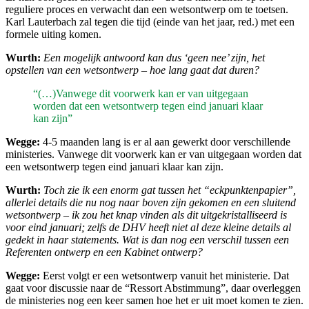
reguliere proces en verwacht dan een wetsontwerp om te toetsen.
Karl Lauterbach zal tegen die tijd (einde van het jaar, red.) met een
formele uiting komen.
Wurth:
Een mogelijk antwoord kan dus ‘geen nee’ zijn, het
opstellen van een wetsontwerp – hoe lang gaat dat duren?
“(…)Vanwege dit voorwerk kan er van uitgegaan
worden dat een wetsontwerp tegen eind januari klaar
kan zijn”
Wegge:
4-5 maanden lang is er al aan gewerkt door verschillende
ministeries. Vanwege dit voorwerk kan er van uitgegaan worden dat
een wetsontwerp tegen eind januari klaar kan zijn.
Wurth:
Toch zie ik een enorm gat tussen het “eckpunktenpapier”,
allerlei details die nu nog naar boven zijn gekomen en een sluitend
wetsontwerp – ik zou het knap vinden als dit uitgekristalliseerd is
voor eind januari; zelfs de DHV heeft niet al deze kleine details al
gedekt in haar statements. Wat is dan nog een verschil tussen een
Referenten ontwerp en een Kabinet ontwerp?
Wegge:
Eerst volgt er een wetsontwerp vanuit het ministerie. Dat
gaat voor discussie naar de “Ressort Abstimmung”, daar overleggen
de ministeries nog een keer samen hoe het er uit moet komen te zien.