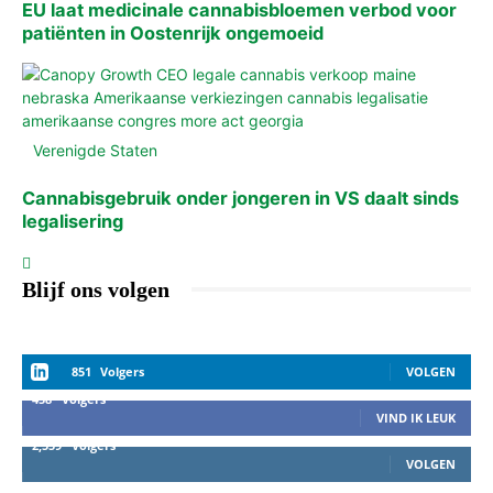
EU laat medicinale cannabisbloemen verbod voor
patiënten in Oostenrijk ongemoeid
Verenigde Staten
Cannabisgebruik onder jongeren in VS daalt sinds
legalisering
Blijf ons volgen
851
Volgers
VOLGEN
458
Volgers
VIND IK LEUK
2,559
Volgers
VOLGEN
1,152
Volgers