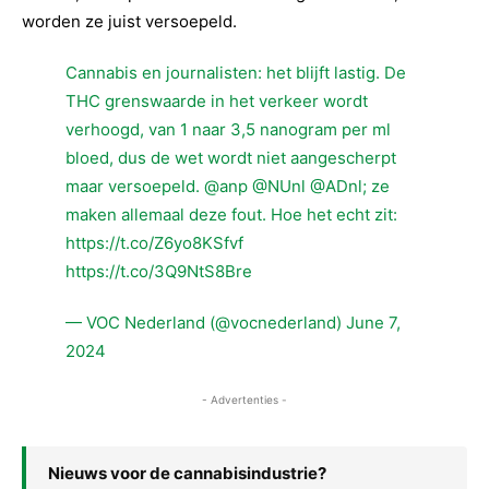
worden ze juist versoepeld.
Cannabis en journalisten: het blijft lastig. De
THC grenswaarde in het verkeer wordt
verhoogd, van 1 naar 3,5 nanogram per ml
bloed, dus de wet wordt niet aangescherpt
maar versoepeld.
@anp
@NUnl
@ADnl
; ze
maken allemaal deze fout. Hoe het echt zit:
https://t.co/Z6yo8KSfvf
https://t.co/3Q9NtS8Bre
— VOC Nederland (@vocnederland)
June 7,
2024
- Advertenties -
Nieuws voor de cannabisindustrie?