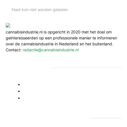
Feed kon niet worden geladen.
cannabisindustrie.nl is opgericht in 2020 met het doel om
geïnteresseerden op een professionele manier te informeren
over de cannabisindustrie in Nederland en het buitenland.
Contact:
redactie@cannabisindustrie.nl
Informatie voor ondernemers, beleidsmakers
en investeerders
- Voor ondernemers
- Voor beleidsmakers
- Voor investeerders
Cannabisindustrie.nl informatie