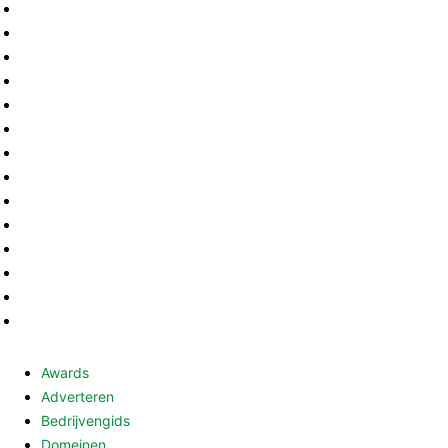
Uitgelicht
77
Europa
68
België
63
Zwitserland
56
Spanje
55
Gesponsord
53
Afrika
50
Kabinet
49
Frankrijk
48
Reviews
48
Luxemburg
48
Podcasts
48
Raad van State
45
Tsjechië
45
Awards
Adverteren
Bedrijvengids
Domeinen