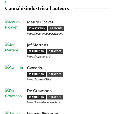
Cannabisindustrie.nl auteurs
Mauro Picavet
755 ARTIKELEN
0 REACTIES
https://thestonedsociety.com/
Jef Martens
88 ARTIKELEN
0 REACTIES
https://supscore.nl/
Gweedo
25 ARTIKELEN
0 REACTIES
https://bureau420.nl
De Growshop
18 ARTIKELEN
0 REACTIES
https://cannabisindustrie.nl
Jan van Piekeren