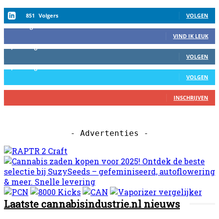
851
Volgers
VOLGEN
458
Volgers
VIND IK LEUK
2,559
Volgers
VOLGEN
1,152
Volgers
VOLGEN
27
Abbonees
INSCHRIJVEN
- Advertenties -
Laatste cannabisindustrie.nl nieuws