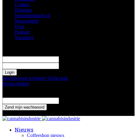
Contact
Diensten
hennepindustrie.nl
Nieuwsbrief
Over
Podcast
Vacatures
Log in
Welkom! Log in je profiel
uw gebruikersnaam
uw wachtwoord
Wachtwoord vergeten? Krijg hulp
Privacybeleid
Wachtwoord herstellen
Verander je wachtwoord
uw email adres
Een wachtwoord wordt naar je gemaild.
Nieuws
Coffeeshop nieuws