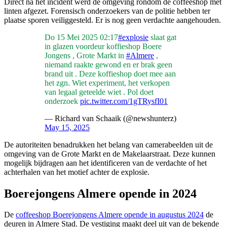
Direct na het incident werd de omgeving rondom de coffeeshop met
linten afgezet. Forensisch onderzoekers van de politie hebben ter
plaatse sporen veiliggesteld. Er is nog geen verdachte aangehouden.
Do 15 Mei 2025 02:17
#explosie
slaat gat
in glazen voordeur koffieshop Boere
Jongens , Grote Markt in
#Almere
,
niemand raakte gewond en er brak geen
brand uit . Deze koffieshop doet mee aan
het zgn. Wiet experiment, het verkopen
van legaal geteelde wiet . Pol doet
onderzoek
pic.twitter.com/1gTRysfI01
— Richard van Schaaik (@newshunterz)
May 15, 2025
De autoriteiten benadrukken het belang van camerabeelden uit de
omgeving van de Grote Markt en de Makelaarstraat. Deze kunnen
mogelijk bijdragen aan het identificeren van de verdachte of het
achterhalen van het motief achter de explosie.
Boerejongens Almere opende in 2024
De
coffeeshop Boerejongens Almere opende in augustus 2024
de
deuren in Almere Stad. De vestiging maakt deel uit van de bekende