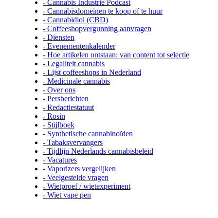
- Cannabis Industrie Podcast
- Cannabisdomeinen te koop of te huur
- Cannabidiol (CBD)
- Coffeeshopvergunning aanvragen
- Diensten
- Evenementenkalender
- Hoe artikelen ontstaan: van content tot selectie
- Legaliteit cannabis
- Lijst coffeeshops in Nederland
- Medicinale cannabis
- Over ons
- Persberichten
- Redactiestatuut
- Rosin
- Stijlboek
- Synthetische cannabinoïden
- Tabaksvervangers
- Tijdlijn Nederlands cannabisbeleid
- Vacatures
- Vaporizers vergelijken
- Veelgestelde vragen
- Wietproef / wietexperiment
- Wiet vape pen