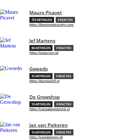
Mauro Picavet
755 ARTIKELEN
0 REACTIES
https://thestonedsociety.com/
Jef Martens
88 ARTIKELEN
0 REACTIES
https://supscore.nl/
Gweedo
25 ARTIKELEN
0 REACTIES
https://bureau420.nl
De Growshop
18 ARTIKELEN
0 REACTIES
https://cannabisindustrie.nl
Jan van Piekeren
10 ARTIKELEN
0 REACTIES
https://vanpiekeren.nl/