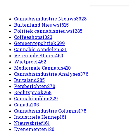
Meest populaire categorieën
Cannabisindustrie Nieuws
3328
Buitenland Nieuws
1615
Politiek cannabisnieuws
1285
Coffeeshops
1023
Gemeentepolitiek
699
Cannabis Aandelen
531
Verenigde Staten
460
Wietproef
452
Medicinale Cannabis
410
Cannabisindustrie Analyses
376
Duitsland
285
Persberichten
270
Rechtspraak
268
Cannabinoïden
229
Canada
205
Cannabisindustrie Columns
178
Industriële Hennep
161
Nieuwsbrief
161
Evenementen
120