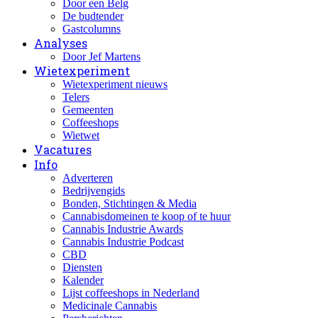
Door een Belg
De budtender
Gastcolumns
Analyses
Door Jef Martens
Wietexperiment
Wietexperiment nieuws
Telers
Gemeenten
Coffeeshops
Wietwet
Vacatures
Info
Adverteren
Bedrijvengids
Bonden, Stichtingen & Media
Cannabisdomeinen te koop of te huur
Cannabis Industrie Awards
Cannabis Industrie Podcast
CBD
Diensten
Kalender
Lijst coffeeshops in Nederland
Medicinale Cannabis