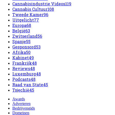
Cannabisindustrie Videos
119
Cannabis Cultuur
108
Tweede Kamer
96
Uitgelicht
77
Europa
68
België
63
Zwitserland
56
Spanje
55
Gesponsord
53
Afrika
50
Kabinet
49
Frankrijk
48
Reviews
48
Luxemburg
48
Podcasts
48
Raad van State
45
Tsjechië
45
Awards
Adverteren
Bedrijvengids
Domeinen