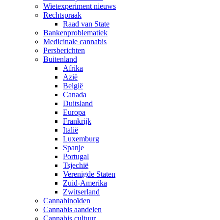
Wietexperiment nieuws
Rechtspraak
Raad van State
Bankenproblematiek
Medicinale cannabis
Persberichten
Buitenland
Afrika
Azië
België
Canada
Duitsland
Europa
Frankrijk
Italië
Luxemburg
Spanje
Portugal
Tsjechië
Verenigde Staten
Zuid-Amerika
Zwitserland
Cannabinoïden
Cannabis aandelen
Cannabis cultuur