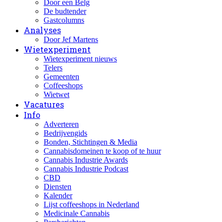
Door een Belg
De budtender
Gastcolumns
Analyses
Door Jef Martens
Wietexperiment
Wietexperiment nieuws
Telers
Gemeenten
Coffeeshops
Wietwet
Vacatures
Info
Adverteren
Bedrijvengids
Bonden, Stichtingen & Media
Cannabisdomeinen te koop of te huur
Cannabis Industrie Awards
Cannabis Industrie Podcast
CBD
Diensten
Kalender
Lijst coffeeshops in Nederland
Medicinale Cannabis