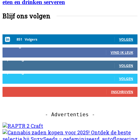
eten en drinken serveren
Blijf ons volgen
851
Volgers
VOLGEN
458
Volgers
VIND IK LEUK
2,559
Volgers
VOLGEN
1,152
Volgers
VOLGEN
27
Abbonees
INSCHRIJVEN
- Advertenties -