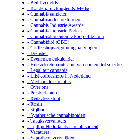
- Bedrijvengids
- Bonden, Stichtingen & Media
- Cannabis aandelen
- Cannabisindustrie termen
- Cannabis Industrie Awards
- Cannabis Industrie Podcast
- Cannabisdomeinen te koop of te huur
- Cannabidiol (CBD)
- Coffeeshopvergunning aanvragen
- Diensten
- Evenementenkalender
- Hoe artikelen ontstaan: van content tot selectie
- Legaliteit cannabis
- Lijst coffeeshops in Nederland
- Medicinale cannabis
- Over ons
- Persberichten
- Redactiestatuut
- Rosin
- Stijlboek
- Synthetische cannabinoïden
- Tabaksvervangers
- Tijdlijn Nederlands cannabisbeleid
- Vacatures
- Vaporizers vergelijken