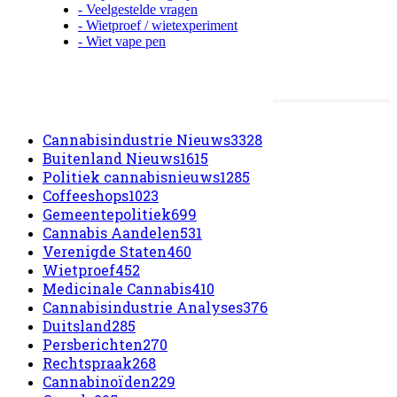
- Veelgestelde vragen
- Wietproef / wietexperiment
- Wiet vape pen
Meest populaire categorieën
Cannabisindustrie Nieuws
3328
Buitenland Nieuws
1615
Politiek cannabisnieuws
1285
Coffeeshops
1023
Gemeentepolitiek
699
Cannabis Aandelen
531
Verenigde Staten
460
Wietproef
452
Medicinale Cannabis
410
Cannabisindustrie Analyses
376
Duitsland
285
Persberichten
270
Rechtspraak
268
Cannabinoïden
229