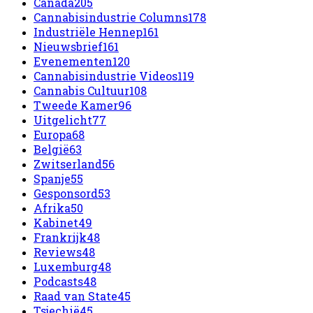
Canada
205
Cannabisindustrie Columns
178
Industriële Hennep
161
Nieuwsbrief
161
Evenementen
120
Cannabisindustrie Videos
119
Cannabis Cultuur
108
Tweede Kamer
96
Uitgelicht
77
Europa
68
België
63
Zwitserland
56
Spanje
55
Gesponsord
53
Afrika
50
Kabinet
49
Frankrijk
48
Reviews
48
Luxemburg
48
Podcasts
48
Raad van State
45
Tsjechië
45