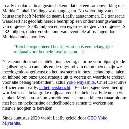
Leafly maakte al in augustus bekend dat het een samenwerking met
Merida Capital Holdings was aangegaan. Na voltooiing van de
beursgang heeft Merida de naam Leafly aangenomen. De transactie
waardeert het gecombineerde bedrijf op een ondernemingswaarde
van ongeveer $ 385 miljoen en een eigen vermogen van ongeveer $
532 miljoen, onder voorbehoud van eventuele aflossingen door
Merida-aandeelhouders.
“Een beursgenoteerd bedrijf worden is een belangrijke
mijlpaal voor het hele Leafly-team(…)”
“Gesteund door substantiële financiering, enorme vooruitgang in de
legalisering van cannabis en de rugwind van e-commerce, zijn we
meedogenloos gefocust op het investeren in onze technologie, talent
en inhoud om onze groeistrategie uit te voeren en waarde te creëren
voor alle belanghebbenden”, aldus
Yoko Miyashita
, Chief Executive
Officier van Leafly,
in het persbericht
. “Een beursgenoteerd bedrijf
worden is een belangrijke mijlpaal voor het hele Leafly-team en we
danken Merida voor hun voortdurende steun en kijken ernaar uit om
met hen en toekomstige aandeelhouders samen te werken om
nieuwe hoogten te bereiken.”
Sinds augustus 2020 wordt Leafly geleid door
CEO Yoko
Miyashita
.