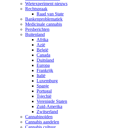
Wietexperiment nieuws
Rechtspraak
Raad van State
Bankenproblematiek
Medicinale cannabis
Persberichten
Buitenland
Afrika
Azië
België
Canada
Duitsland
Europa
Frankrijk
Italië
Luxemburg
Spanje
Portugal
Tsjechië
Verenigde Staten
Zuid-Amerika
Zwitserland
Cannabinoïden
Cannabis aandelen
Cannabis cultuur