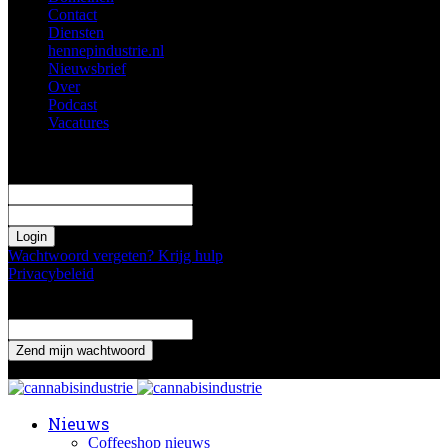
Contact
Diensten
hennepindustrie.nl
Nieuwsbrief
Over
Podcast
Vacatures
Log in
Welkom! Log in je profiel
uw gebruikersnaam
uw wachtwoord
Wachtwoord vergeten? Krijg hulp
Privacybeleid
Wachtwoord herstellen
Verander je wachtwoord
uw email adres
Een wachtwoord wordt naar je gemaild.
Nieuws
Coffeeshop nieuws