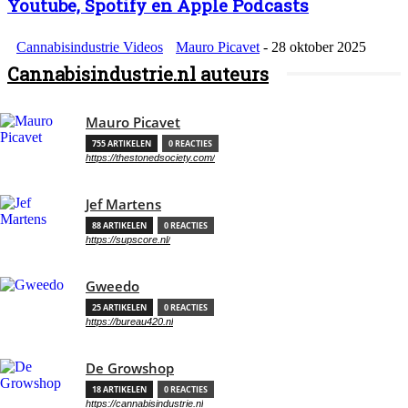
Youtube, Spotify en Apple Podcasts
Cannabisindustrie Videos
Mauro Picavet
-
28 oktober 2025
Cannabisindustrie.nl auteurs
Mauro Picavet
755 ARTIKELEN
0 REACTIES
https://thestonedsociety.com/
Jef Martens
88 ARTIKELEN
0 REACTIES
https://supscore.nl/
Gweedo
25 ARTIKELEN
0 REACTIES
https://bureau420.nl
De Growshop
18 ARTIKELEN
0 REACTIES
https://cannabisindustrie.nl