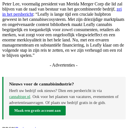
Peter Lee, voormalig president van Merida Merger Corp die lid zal
blijven van de raad van bestuur van het gecombineerde bedrijf,
zei
in het persbericht
: “Leafly is lange tijd een cruciale hulpbron
geweest in het cannabisecosysteem. Met zijn driezijdige marktplaats
en ongeëvenaarde content bibliotheek maakt Leafly cannabis
begrijpelijk en toegankelijk voor zowel consumenten, retailers als
merken, wat zorgt voor een ongelooflijk vliegwieleffect en een
enorme merkloyaliteit in het hele land. Nu, met een ervaren
managementteam en substantiële financiering, is Leafly klaar om de
volgende stap in zijn reis te zetten, en we zijn verheugd om een ​​rol
te blijven spelen.”
- Advertenties -
Nieuws voor de cannabisindustrie?
Heeft uw bedrijf ook nieuws? Dien een persbericht in via
cannabispr.nl
. Ook voor het plaatsen van vacatures, evenementen of
advertentieaanvragen. Of plaats uw bedrijf gratis in de gids.
Maak een gratis account aan