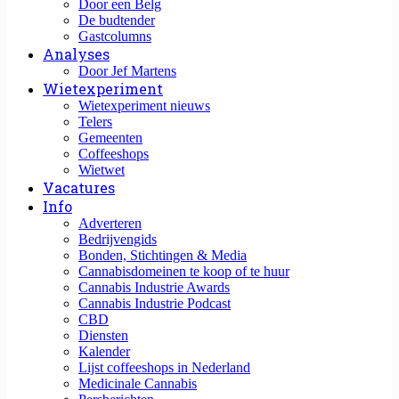
Door een Belg
De budtender
Gastcolumns
Analyses
Door Jef Martens
Wietexperiment
Wietexperiment nieuws
Telers
Gemeenten
Coffeeshops
Wietwet
Vacatures
Info
Adverteren
Bedrijvengids
Bonden, Stichtingen & Media
Cannabisdomeinen te koop of te huur
Cannabis Industrie Awards
Cannabis Industrie Podcast
CBD
Diensten
Kalender
Lijst coffeeshops in Nederland
Medicinale Cannabis