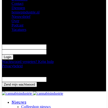
Contact
Diensten
hennepindustrie.nl
Nieuwsbrief
Over
Podcast
Vacatures
Log in
Welkom! Log in je profiel
uw gebruikersnaam
uw wachtwoord
Wachtwoord vergeten? Krijg hulp
Privacybeleid
Wachtwoord herstellen
Verander je wachtwoord
uw email adres
Een wachtwoord wordt naar je gemaild.
Nieuws
Coffeeshop nieuws