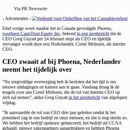
Via PR Newswire
- Advertenties -
E
ind vorige week maakte het in Canada gevestigde Phoena,
voorheen CannTrust Equity Inc
, bekend
in een persbericht
dat de
CEO Greg Guyatt per 24 februari stopt als CEO en tijdelijk
vervanger wordt door een Nederlander, Corné Melissen, als interim
CEO.
CEO zwaait af bij Phoena, Nederlander
neemt het tijdelijk over
“Na zorgvuldige overweging heb ik besloten dat het tijd is om
nieuwe uitdagingen en kansen aan te gaan. Vandaag draag ik de
teugels over aan Corné Melissen, die de rol van Interim CEO op
zich zal nemen”, aldus Greg Guyatt
in het persbericht
van afgelopen
vrijdag.
“Ik aanvaardde de rol van CEO drie jaar geleden omdat ik het
potentieel zag in ons bedrijf en onze mensen, en dat is nog steeds zo.
We hebben het bedrijf opnieuw gelanceerd, het bedrijf uit CCAA
gehaald, nieuwe zakenpartners aangetrokken en hebben Phoena