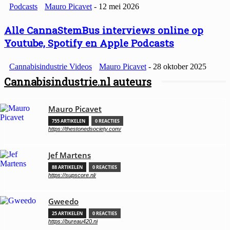
Podcasts
Mauro Picavet
-
12 mei 2026
Alle CannaStemBus interviews online op
Youtube, Spotify en Apple Podcasts
Cannabisindustrie Videos
Mauro Picavet
-
28 oktober 2025
Cannabisindustrie.nl auteurs
Mauro Picavet
755 ARTIKELEN
0 REACTIES
https://thestonedsociety.com/
Jef Martens
88 ARTIKELEN
0 REACTIES
https://supscore.nl/
Gweedo
25 ARTIKELEN
0 REACTIES
https://bureau420.nl