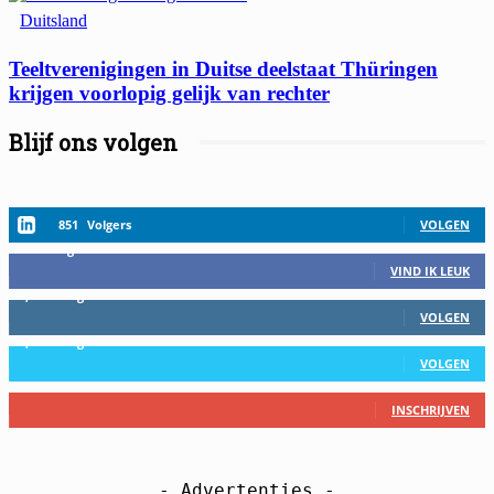
Duitsland
Teeltverenigingen in Duitse deelstaat Thüringen
krijgen voorlopig gelijk van rechter
Blijf ons volgen
851
Volgers
VOLGEN
458
Volgers
VIND IK LEUK
2,559
Volgers
VOLGEN
1,152
Volgers
VOLGEN
27
Abbonees
INSCHRIJVEN
- Advertenties -