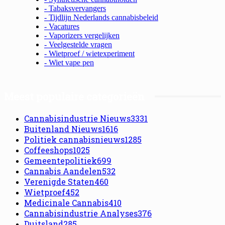
- Tabaksvervangers
- Tijdlijn Nederlands cannabisbeleid
- Vacatures
- Vaporizers vergelijken
- Veelgestelde vragen
- Wietproef / wietexperiment
- Wiet vape pen
Meest populaire categorieën
Cannabisindustrie Nieuws
3331
Buitenland Nieuws
1616
Politiek cannabisnieuws
1285
Coffeeshops
1025
Gemeentepolitiek
699
Cannabis Aandelen
532
Verenigde Staten
460
Wietproef
452
Medicinale Cannabis
410
Cannabisindustrie Analyses
376
Duitsland
285