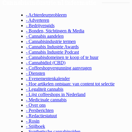
Cannabisindustrie.nl informatie
- Achterdeurprobleem
- Adverteren
- Bedrijvengids
- Bonden, Stichtingen & Media
- Cannabis aandelen
- Cannabisindustrie termen
- Cannabis Industrie Awards
- Cannabis Industrie Podcast
- Cannabisdomeinen te koop of te huur
- Cannabidiol (CBD)
- Coffeeshopvergunning aanvragen
- Diensten
- Evenementenkalender
- Hoe artikelen ontstaan: van content tot selectie
- Legaliteit cannabis
- Lijst coffeeshops in Nederland
- Medicinale cannabis
- Over ons
- Persberichten
- Redactiestatuut
- Rosin
- Stijlboek
- Synthetische cannabinoïden