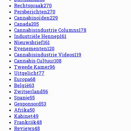
Rechtspraak
270
Persberichten
270
Cannabinoïden
229
Canada
205
Cannabisindustrie Columns
178
Industriële Hennep
161
Nieuwsbrief
161
Evenementen
120
Cannabisindustrie Videos
119
Cannabis Cultuur
108
Tweede Kamer
96
Uitgelicht
77
Europa
68
België
63
Zwitserland
56
Spanje
55
Gesponsord
53
Afrika
50
Kabinet
49
Frankrijk
48
Reviews
48