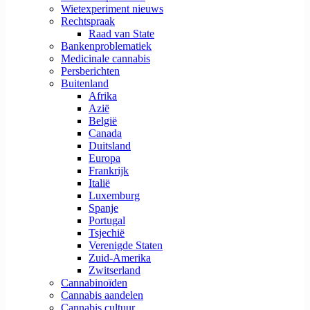
Wietexperiment nieuws
Rechtspraak
Raad van State
Bankenproblematiek
Medicinale cannabis
Persberichten
Buitenland
Afrika
Azië
België
Canada
Duitsland
Europa
Frankrijk
Italië
Luxemburg
Spanje
Portugal
Tsjechië
Verenigde Staten
Zuid-Amerika
Zwitserland
Cannabinoïden
Cannabis aandelen
Cannabis cultuur