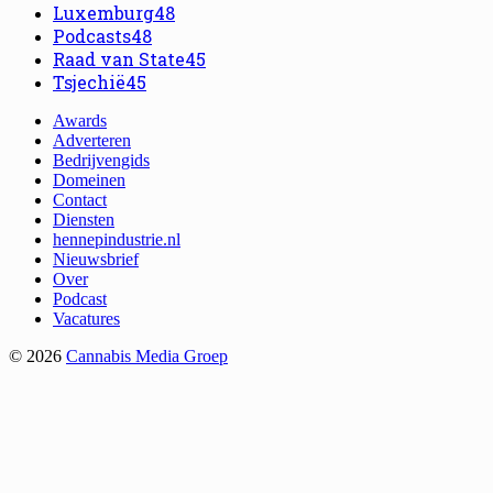
Luxemburg
48
Podcasts
48
Raad van State
45
Tsjechië
45
Awards
Adverteren
Bedrijvengids
Domeinen
Contact
Diensten
hennepindustrie.nl
Nieuwsbrief
Over
Podcast
Vacatures
©
2026
Cannabis Media Groep