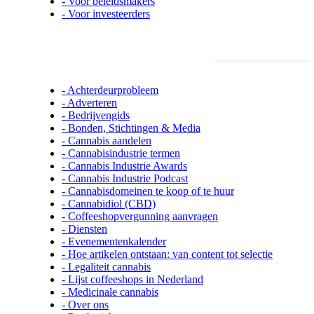
- Voor beleidsmakers
- Voor investeerders
Cannabisindustrie.nl informatie
- Achterdeurprobleem
- Adverteren
- Bedrijvengids
- Bonden, Stichtingen & Media
- Cannabis aandelen
- Cannabisindustrie termen
- Cannabis Industrie Awards
- Cannabis Industrie Podcast
- Cannabisdomeinen te koop of te huur
- Cannabidiol (CBD)
- Coffeeshopvergunning aanvragen
- Diensten
- Evenementenkalender
- Hoe artikelen ontstaan: van content tot selectie
- Legaliteit cannabis
- Lijst coffeeshops in Nederland
- Medicinale cannabis
- Over ons