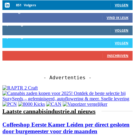
851
Volgers
VOLGEN
458
Volgers
VIND IK LEUK
2,559
Volgers
VOLGEN
1,152
Volgers
VOLGEN
27
Abbonees
INSCHRIJVEN
- Advertenties -
Laatste cannabisindustrie.nl nieuws
Coffeeshop Eerste Kamer Leiden per direct gesloten
door burgemeester voor drie maanden