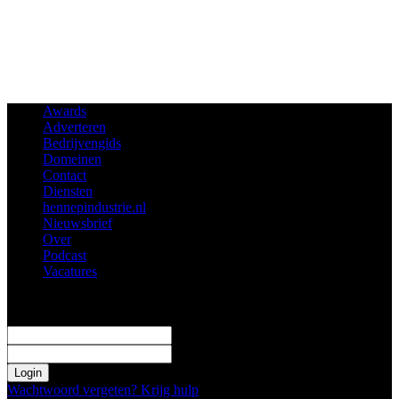
Awards
Adverteren
Bedrijvengids
Domeinen
Contact
Diensten
hennepindustrie.nl
Nieuwsbrief
Over
Podcast
Vacatures
Log in
Welkom! Log in je profiel
uw gebruikersnaam
uw wachtwoord
Wachtwoord vergeten? Krijg hulp