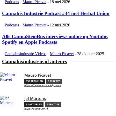
Podcasts
Mauro Picavet
-
18 mei 2026
Cannabis Industrie Podcast #34 met Herbal Union
Podcasts
Mauro Picavet
-
12 mei 2026
Alle CannaStemBus interviews online op Youtube,
Spotify en Apple Podcasts
Cannabisindustrie Videos
Mauro Picavet
-
28 oktober 2025
Cannabisindustrie.nl auteurs
Mauro Picavet
755 ARTIKELEN
0 REACTIES
https://thestonedsociety.com/
Jef Martens
88 ARTIKELEN
0 REACTIES
https://supscore.nl/