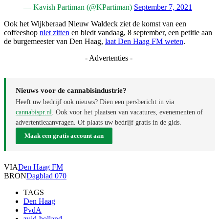
— Kavish Partiman (@KPartiman)
September 7, 2021
Ook het Wijkberaad Nieuw Waldeck ziet de komst van een
coffeeshop
niet zitten
en biedt vandaag, 8 september, een petitie aan
de burgemeester van Den Haag,
laat Den Haag FM weten
.
- Advertenties -
Nieuws voor de cannabisindustrie?
Heeft uw bedrijf ook nieuws? Dien een persbericht in via
cannabispr.nl
. Ook voor het plaatsen van vacatures, evenementen of
advertentieaanvragen. Of plaats uw bedrijf gratis in de gids.
Maak een gratis account aan
VIA
Den Haag FM
BRON
Dagblad 070
TAGS
Den Haag
PvdA
zuid-holland