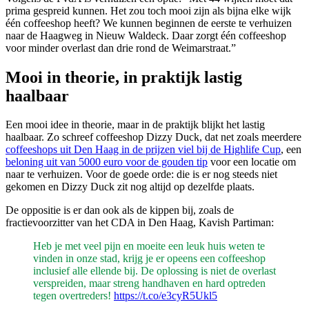
prima gespreid kunnen. Het zou toch mooi zijn als bijna elke wijk
één coffeeshop heeft? We kunnen beginnen de eerste te verhuizen
naar de Haagweg in Nieuw Waldeck. Daar zorgt één coffeeshop
voor minder overlast dan drie rond de Weimarstraat.”
Mooi in theorie, in praktijk lastig
haalbaar
Een mooi idee in theorie, maar in de praktijk blijkt het lastig
haalbaar. Zo schreef coffeeshop Dizzy Duck, dat net zoals meerdere
coffeeshops uit Den Haag in de prijzen viel bij de Highlife Cup
, een
beloning uit van 5000 euro voor de gouden tip
voor een locatie om
naar te verhuizen. Voor de goede orde: die is er nog steeds niet
gekomen en Dizzy Duck zit nog altijd op dezelfde plaats.
De oppositie is er dan ook als de kippen bij, zoals de
fractievoorzitter van het CDA in Den Haag, Kavish Partiman:
Heb je met veel pijn en moeite een leuk huis weten te
vinden in onze stad, krijg je er opeens een coffeeshop
inclusief alle ellende bij. De oplossing is niet de overlast
verspreiden, maar streng handhaven en hard optreden
tegen overtreders!
https://t.co/e3cyR5Ukl5