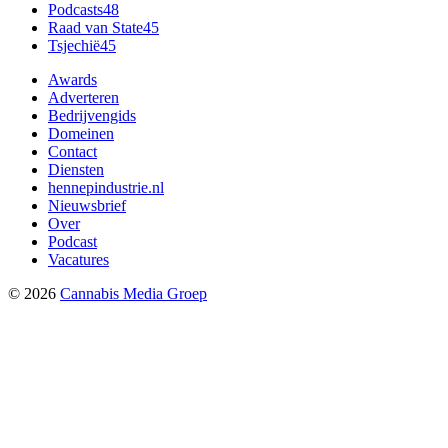
Podcasts
48
Raad van State
45
Tsjechië
45
Awards
Adverteren
Bedrijvengids
Domeinen
Contact
Diensten
hennepindustrie.nl
Nieuwsbrief
Over
Podcast
Vacatures
©
2026
Cannabis Media Groep