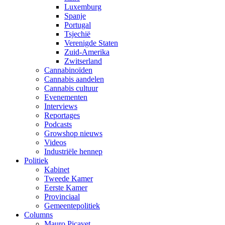
Luxemburg
Spanje
Portugal
Tsjechië
Verenigde Staten
Zuid-Amerika
Zwitserland
Cannabinoïden
Cannabis aandelen
Cannabis cultuur
Evenementen
Interviews
Reportages
Podcasts
Growshop nieuws
Videos
Industriële hennep
Politiek
Kabinet
Tweede Kamer
Eerste Kamer
Provinciaal
Gemeentepolitiek
Columns
Mauro Picavet