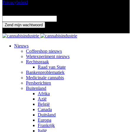
Privacybeleid
Wachtwoord herstellen
Verander je wachtwoord
uw email adres
Een wachtwoord wordt naar je gemaild.
Nieuws
Coffeeshop nieuws
Wietexperiment nieuws
Rechtspraak
Raad van State
Bankenproblematiek
Medicinale cannabis
Persberichten
Buitenland
Afrika
Azië
België
Canada
Duitsland
Europa
Frankrijk
Italië