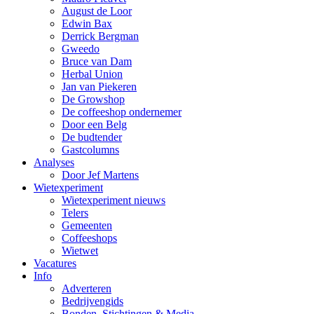
August de Loor
Edwin Bax
Derrick Bergman
Gweedo
Bruce van Dam
Herbal Union
Jan van Piekeren
De Growshop
De coffeeshop ondernemer
Door een Belg
De budtender
Gastcolumns
Analyses
Door Jef Martens
Wietexperiment
Wietexperiment nieuws
Telers
Gemeenten
Coffeeshops
Wietwet
Vacatures
Info
Adverteren
Bedrijvengids
Bonden, Stichtingen & Media