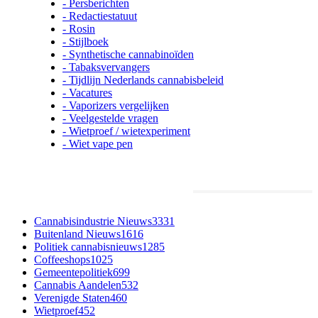
- Persberichten
- Redactiestatuut
- Rosin
- Stijlboek
- Synthetische cannabinoïden
- Tabaksvervangers
- Tijdlijn Nederlands cannabisbeleid
- Vacatures
- Vaporizers vergelijken
- Veelgestelde vragen
- Wietproef / wietexperiment
- Wiet vape pen
Meest populaire categorieën
Cannabisindustrie Nieuws
3331
Buitenland Nieuws
1616
Politiek cannabisnieuws
1285
Coffeeshops
1025
Gemeentepolitiek
699
Cannabis Aandelen
532
Verenigde Staten
460
Wietproef
452