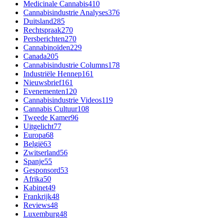
Medicinale Cannabis
410
Cannabisindustrie Analyses
376
Duitsland
285
Rechtspraak
270
Persberichten
270
Cannabinoïden
229
Canada
205
Cannabisindustrie Columns
178
Industriële Hennep
161
Nieuwsbrief
161
Evenementen
120
Cannabisindustrie Videos
119
Cannabis Cultuur
108
Tweede Kamer
96
Uitgelicht
77
Europa
68
België
63
Zwitserland
56
Spanje
55
Gesponsord
53
Afrika
50
Kabinet
49
Frankrijk
48
Reviews
48
Luxemburg
48