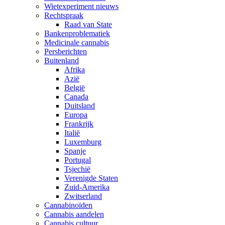
Wietexperiment nieuws
Rechtspraak
Raad van State
Bankenproblematiek
Medicinale cannabis
Persberichten
Buitenland
Afrika
Azië
België
Canada
Duitsland
Europa
Frankrijk
Italië
Luxemburg
Spanje
Portugal
Tsjechië
Verenigde Staten
Zuid-Amerika
Zwitserland
Cannabinoïden
Cannabis aandelen
Cannabis cultuur