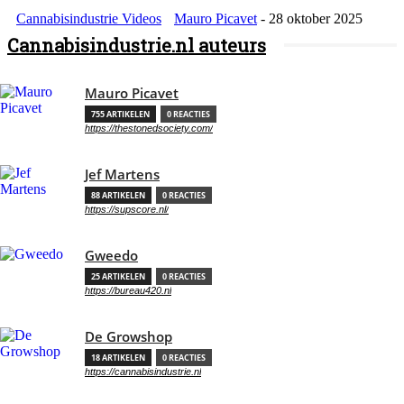
Cannabisindustrie Videos
Mauro Picavet
-
28 oktober 2025
Cannabisindustrie.nl auteurs
Mauro Picavet
755 ARTIKELEN
0 REACTIES
https://thestonedsociety.com/
Jef Martens
88 ARTIKELEN
0 REACTIES
https://supscore.nl/
Gweedo
25 ARTIKELEN
0 REACTIES
https://bureau420.nl
De Growshop
18 ARTIKELEN
0 REACTIES
https://cannabisindustrie.nl