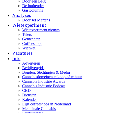
Door een Belg
De budtender
Gastcolumns
Analyses
Door Jef Martens
Wietexperiment
Wietexperiment nieuws
Telers
Gemeenten
Coffeeshops
Wietwet
Vacatures
Info
Adverteren
Bedrijvengids
Bonden, Stichtingen & Media
Cannabisdomeinen te koop of te huur
Cannabis Industrie Awards
Cannabis Industrie Podcast
CBD
Diensten
Kalender
Lijst coffeeshops in Nederland
Medicinale Cannabis