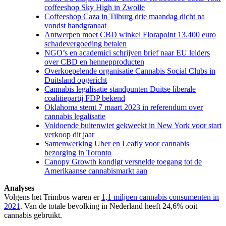
coffeeshop Sky High in Zwolle
Coffeeshop Caza in Tilburg drie maandag dicht na
vondst handgranaat
Antwerpen moet CBD winkel Florapoint 13.400 euro
schadevergoeding betalen
NGO’s en academici schrijven brief naar EU leiders
over CBD en hennepproducten
Overkoepelende organisatie Cannabis Social Clubs in
Duitsland opgericht
Cannabis legalisatie standpunten Duitse liberale
coalitiepartij FDP bekend
Oklahoma stemt 7 maart 2023 in referendum over
cannabis legalisatie
Voldoende buitenwiet gekweekt in New York voor start
verkoop dit jaar
Samenwerking Uber en Leafly voor cannabis
bezorging in Toronto
Canopy Growth kondigt versnelde toegang tot de
Amerikaanse cannabismarkt aan
Analyses
Volgens het Trimbos waren er
1,1 miljoen cannabis consumenten in
2021
. Van de totale bevolking in Nederland heeft 24,6% ooit
cannabis gebruikt.