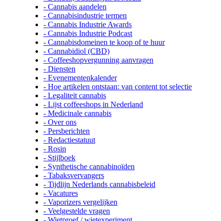
- Cannabis aandelen
- Cannabisindustrie termen
- Cannabis Industrie Awards
- Cannabis Industrie Podcast
- Cannabisdomeinen te koop of te huur
- Cannabidiol (CBD)
- Coffeeshopvergunning aanvragen
- Diensten
- Evenementenkalender
- Hoe artikelen ontstaan: van content tot selectie
- Legaliteit cannabis
- Lijst coffeeshops in Nederland
- Medicinale cannabis
- Over ons
- Persberichten
- Redactiestatuut
- Rosin
- Stijlboek
- Synthetische cannabinoïden
- Tabaksvervangers
- Tijdlijn Nederlands cannabisbeleid
- Vacatures
- Vaporizers vergelijken
- Veelgestelde vragen
- Wietproef / wietexperiment