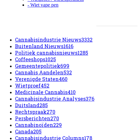
- Wiet vape pen
Meest populaire categorieën
Cannabisindustrie Nieuws
3332
Buitenland Nieuws
1616
Politiek cannabisnieuws
1285
Coffeeshops
1025
Gemeentepolitiek
699
Cannabis Aandelen
532
Verenigde Staten
460
Wietproef
452
Medicinale Cannabis
410
Cannabisindustrie Analyses
376
Duitsland
285
Rechtspraak
270
Persberichten
270
Cannabinoïden
229
Canada
205
Cannabisindustrie Columns
178