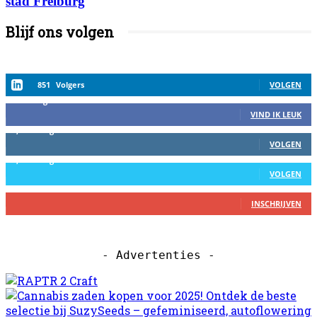
stad Freiburg
Blijf ons volgen
851
Volgers
VOLGEN
458
Volgers
VIND IK LEUK
2,559
Volgers
VOLGEN
1,152
Volgers
VOLGEN
27
Abbonees
INSCHRIJVEN
- Advertenties -