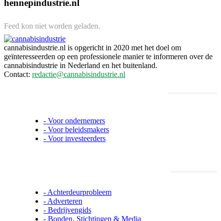
hennepindustrie.nl
Feed kon niet worden geladen.
cannabisindustrie.nl is opgericht in 2020 met het doel om
geïnteresseerden op een professionele manier te informeren over de
cannabisindustrie in Nederland en het buitenland.
Contact:
redactie@cannabisindustrie.nl
Informatie voor ondernemers,
beleidsmakers en investeerders
- Voor ondernemers
- Voor beleidsmakers
- Voor investeerders
Cannabisindustrie.nl informatie
- Achterdeurprobleem
- Adverteren
- Bedrijvengids
- Bonden, Stichtingen & Media