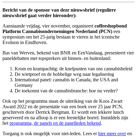
Bericht van de sponsor van deze nieuwsbrief (reguliere
nieuwsbrief gaat verder hieronder):
Aanstaande vrijdag, vier november, organiseert
coffeeshopbond
Platform Cannabisondernemingen Nederland (PCN)
een
symposium om het 25-jarig bestaan te vieren in het iconische
Evoluon in Eindhoven.
Bas van Werven, bekend van BNR en EenVandaag, presenteert vier
paneldebatten met topsprekers uit binnen- en buitenland:
Krom en krampachtig: de knelpunten van ons cannabisbeleid
De wietproef en de hobbelige weg naar legalisering
International panel: cannabis in Canada, the USA and
Germany
De toekomst van de cannabisbranche: hoe nu verder?
Ook op het programma staan de uitreiking van de Koos Zwart
Award 2022 en de presentatie van een boek over 25 jaar PCN,
geschreven door Derrick Bergman. Er wordt een lekkere lunch
geserveerd en na afloop is er een feestelijke borrel. Inmiddels zijn
het
programma, de panels en de panelleden bekend
.
Toegang is ook mogelijk voor niet-leden. Lees er
hier meer over
en