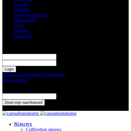
Contact
Diensten
hennepindustrie.nl
Nieuwsbrief
Over
Podcast
Vacatures
Log in
Welkom! Log in je profiel
uw gebruikersnaam
uw wachtwoord
Wachtwoord vergeten? Krijg hulp
Privacybeleid
Wachtwoord herstellen
Verander je wachtwoord
uw email adres
Een wachtwoord wordt naar je gemaild.
Nieuws
Coffeeshop nieuws