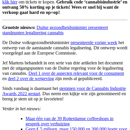
klik hier
om tickets te kopen.
Gebruik code ‘cannabisindustrie’ en
ontvang 50% korting op je tickets! Wees er snel bij want de
verkoop gaat hard en op=op!
Grootste nieuws:
Duitse gezondheidsminister presenteert
standpunten legalisering cannabis
De Duitse volksgezondheidsminister
presenteerde vorige week
het
ontwerp van de aanstaande cannabis legalisering. Dit ontwerp wordt
voorgelegd aan de Europese Commissie.
Jef Martens behandelt in een serie van drie artikelen het document
met de uitgangspunten van de Duitse regering voor de legalisering
van cannabis.
Deel 1 over de aspecten relevant voor de consument
en
deel 2 over de wetgeving
zijn reeds al gepubliceerd.
Sinds vandaag is daarnaast het
stemmen voor de Cannabis Industrie
Awards 2022 gestart
. Dus neem een kijkje wie zijn genomineerd en
breng je stem uit op je favorieten!
Verder in het nieuws:
Maar één van de 39 Rotterdamse coffeeshops in
gesprek over verhuizing
Geen € 5 miljoen, maar 150.000 en 300.000 boete voor